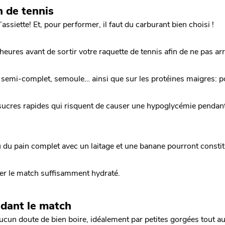
h de tennis
ssiette! Et, pour performer, il faut du carburant bien choisi !
eures avant de sortir votre raquette de tennis afin de ne pas arri
iz semi-complet, semoule… ainsi que sur les protéines maigres: po
s sucres rapides qui risquent de causer une hypoglycémie pendan
 du pain complet avec un laitage et une banane pourront constitu
r le match suffisamment hydraté.
ndant le match
ucun doute de bien boire, idéalement par petites gorgées tout au 