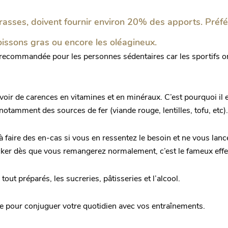
 grasses, doivent fournir environ 20% des apports. Préf
poissons gras ou encore les oléagineux.
le recommandée pour les personnes sédentaires car les sportifs o
avoir de carences en vitamines et en minéraux. C’est pourquoi il 
otamment des sources de fer (viande rouge, lentilles, tofu, etc).
s à faire des en-cas si vous en ressentez le besoin et ne vous la
cker dès que vous remangerez normalement, c’est le fameux effe
tout préparés, les sucreries, pâtisseries et l’alcool.
me pour conjuguer votre quotidien avec vos entraînements.